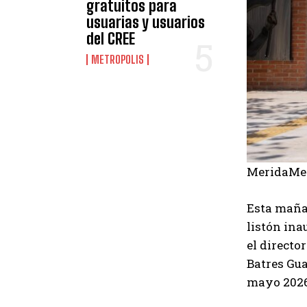
gratuitos para
usuarias y usuarios
del CREE
METROPOLIS
MeridaMer
Esta maña
listón ina
el directo
Batres Gua
mayo 202