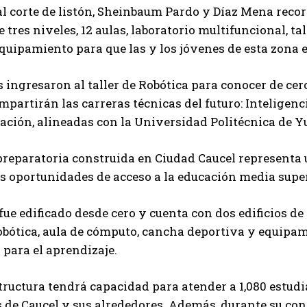
al corte de listón, Sheinbaum Pardo y Díaz Mena recor
de tres niveles, 12 aulas, laboratorio multifuncional, t
equipamiento para que las y los jóvenes de esta zona 
 ingresaron al taller de Robótica para conocer de cer
mpartirán las carreras técnicas del futuro: Inteligenci
ción, alineadas con la Universidad Politécnica de Y
reparatoria construida en Ciudad Caucel representa 
s oportunidades de acceso a la educación media super
 fue edificado desde cero y cuenta con dos edificios de 
robótica, aula de cómputo, cancha deportiva y equip
para el aprendizaje.
tructura tendrá capacidad para atender a 1,080 estudi
 de Caucel y sus alrededores. Además, durante su co