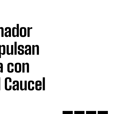
nador
pulsan
a con
d Caucel