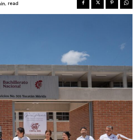
read
in.