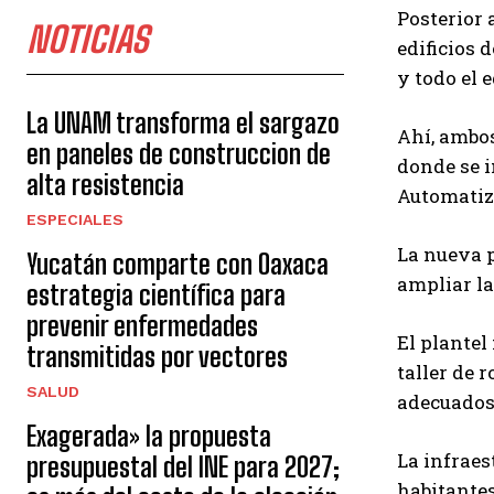
Posterior 
NOTICIAS
edificios 
y todo el 
La UNAM transforma el sargazo
Ahí, ambos
en paneles de construccion de
donde se i
alta resistencia
Automatiza
ESPECIALES
La nueva p
Yucatán comparte con Oaxaca
ampliar la
estrategia científica para
prevenir enfermedades
El plantel
transmitidas por vectores
taller de 
SALUD
adecuados 
Exagerada» la propuesta
La infraes
presupuestal del INE para 2027;
habitantes