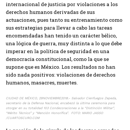
internacional de justicia por violaciones a los
derechos humanos derivadas de sus
actuaciones, pues tanto su entrenamiento como
sus estrategias para llevar a cabo las tareas
encomendadas han tenido un carácter bélico,
una lógica de guerra, muy distinta a lo que debe
imperar en la política de seguridad en una
democracia constitucional, como la que se
supone que es México. Los resultados no han
sido nada positivos: violaciones de derechos
humanos, masacres, muertes.
CIUDAD DE MÉXICO, 29NOVIEMBRE2018.- Salvador Cienfuegos Zepeda,
secretario de la Defensa Nacional, encabezó la última ceremonia para
otorgar en su totalidad 103 Condecoraciones a la “Distinción Militar”,
“Mérito Técnico” y “Mención Honorífica”. FOTO: MARIO JASSO
/CUARTOSCURO.COM