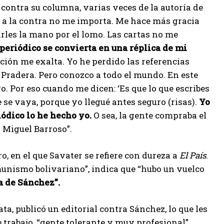
 contra su columna, varias veces de la autoría de
ir a la contra no me importa. Me hace más gracia
arles la mano por el lomo. Las cartas no me
 periódico se convierta en una réplica de mi
ción me exalta. Yo he perdido las referencias
 Pradera. Pero conozco a todo el mundo. En este
. Por eso cuando me dicen: ‘Es que lo que escribes
e se vaya, porque yo llegué antes seguro (risas).
Yo
ódico lo he hecho yo.
O sea, la gente compraba el
a Miguel Barroso”.
ro, en el que Savater se refiere con dureza a
El País
.
munismo bolivariano”, indica que “hubo un vuelco
a de Sánchez”.
a, publicó un editorial contra Sánchez, lo que les
e trabajo, “gente tolerante y muy profesional”