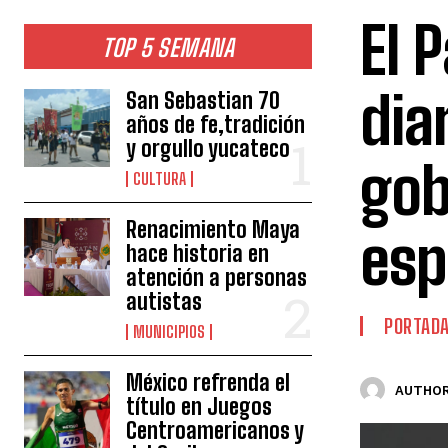
El 
TOP 5 SEMANA
dia
San Sebastian 70
años de fe,tradición
y orgullo yucateco
gob
CULTURA
Renacimiento Maya
esp
hace historia en
atención a personas
autistas
PORTAD
MUNICIPIOS
México refrenda el
AUTHOR
título en Juegos
Centroamericanos y