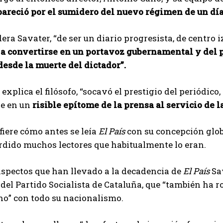
areció por el sumidero del nuevo régimen de un día 
dera Savater, “de ser un diario progresista, de centro 
 a convertirse en un portavoz gubernamental y del 
esde la muerte del dictador”.
explica el filósofo, “socavó el prestigio del periódico,
se en un
risible epítome de la prensa al servicio de la
fiere cómo antes se leía
El País
con su concepción globa
rdido muchos lectores que habitualmente lo eran.
aspectos que han llevado a la decadencia de
El País
Sav
el Partido Socialista de Cataluña, que “también ha r
no” con todo su nacionalismo.