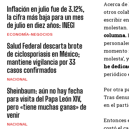
Acerca de 
Inflación en julio fue de 3.12%,
otros cola
la cifra más baja para un mes
escribir e
de julio en diez años: INEGI
molestan. 
ECONOMÍA-NEGOCIOS
columna.
P
personales
Salud Federal descarta brote
momento n
de ciclosporiasis en México;
molesta’, 
mantiene vigilancia por 33
he dedicad
casos confirmados
periódico 
NACIONAL
Por otra p
Sheinbaum: aún no hay fecha
Tras denun
para visita del Papa León XIV,
en el part
pero «tiene muchas ganas» de
venir
Entonces e
NACIONAL
costó el c