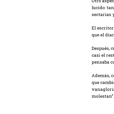
Otro aspec
lucido: ta
sectarias 
El escrito
que el dia
Después, c
casi el re
pensaba c
Además, co
que cambió
vanaglori
molestan”