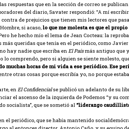
las respuestas que en la sección de correo se publican
boradores del diario, Savater respondió: “A mí escrib
n contra de prejuicios que tienen mis lectores que pas
Hombre, si acaso,
lo que me molesta es que el propio
ero he hecho mío el lema de Jean Cocteau: la reproba
 más queridas que tenía en el periódico, como Javier
o hay nadie que escriba en
El País
más antiguo que yo
yo lo comprendo, pero si alguien se siente molesto, qu
o muchas horas de mi vida a ese periódico. Ese peri
entre otras cosas porque escribía yo, no porque estab
arte, en
El Confidencial
se publicó un adelanto de su lib
ciar el ascenso de la izquierda de Podemos “y su co
ido socialista”, que se sometió al
“liderazgo caudillist
n el periódico, que se había mantenido socialdemócrat
argo al entonces director, Antonio Caño, y su equipo d