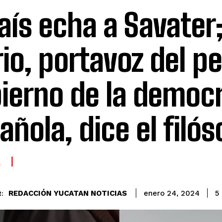
País echa a Savater;
rio, portavoz del p
ierno de la democ
añola, dice el filós
A
REDACCIÓN YUCATAN NOTICIAS
5
enero 24, 2024
: