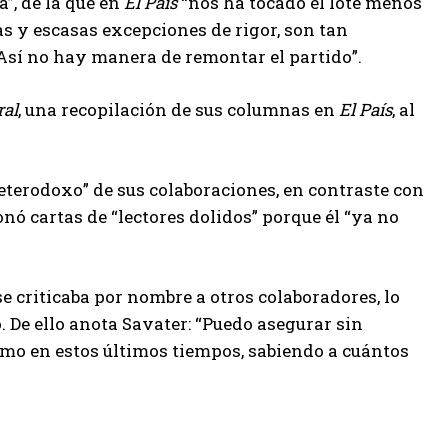
”, de la que en
El País
“nos ha tocado el lote menos
as y escasas excepciones de rigor, son tan
Así no hay manera de remontar el partido”.
ral
, una recopilación de sus columnas en
El País
, al
heterodoxo” de sus colaboraciones, en contraste con
onó cartas de “lectores dolidos” porque él “ya no
e criticaba por nombre a otros colaboradores, lo
 De ello anota Savater: “Puedo asegurar sin
mo en estos últimos tiempos, sabiendo a cuántos