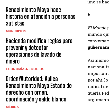
uno se hac
Renacimiento Maya hace
h
historia en atención a personas
autistas
El Mundo
p
MUNICIPIOS
mundo quie
Hacienda modifica reglas para
conversaci
prevenir y detectar
gubername
operaciones de lavado de
Asimismo, 
dinero
nacionalis
ECONOMÍA-NEGOCIOS
importante
OrdenYAutoridad: Aplica
por ahí, l
Renacimiento Maya Estado de
radical de
derecho con orden,
quería Ped
coordinación y saldo blanco
argumentan
MÉRIDA