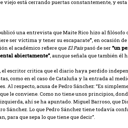
e viejo está cerrando puertas constantemente, y esta e
ublicó una entrevista que Maite Rico hizo al filósofo 
re ser víctima y tener su escaparate’”, en ocasión de 
ón el académico refiere que
El País
pasó de ser
“un pe
ntal abiertamente”
, aunque señala que también él 
el escritor critica que el diario haya perdido indep
tas, como en el caso de Cataluña y la entrada al medi
s. Al respecto, acusa de Pedro Sánchez: “Es simplem
o que le conviene. Como no tiene unos principios, donde
 izquierda, ahí se ha apuntado. Miguel Barroso, que Dios
ro Sánchez. Lo que Pedro Sánchez tiene todavía confuso,
, para que sepa lo que tiene que decir”.