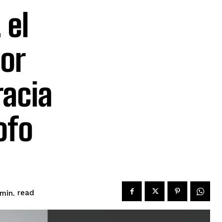
 el
eor
racia
ofo
read
min.