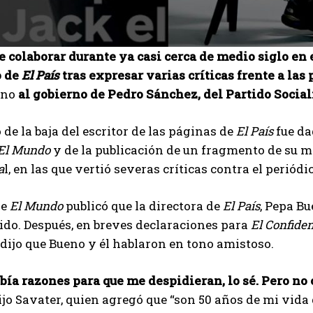
 colaborar durante ya casi cerca de medio siglo en e
o de
El País
tras expresar varias críticas frente a las
ano
al gobierno de Pedro Sánchez, del Partido Social
 de la baja del escritor de las páginas de
El País
fue da
El Mundo
y de la publicación de un fragmento de su má
a
l, en las que vertió severas críticas contra el periódi
de
El Mundo
publicó que la directora de
El País
, Pepa Bu
ido. Después, en breves declaraciones para
El Confiden
y dijo que Bueno y él hablaron en tono amistoso.
bía razones para que me despidieran, lo sé. Pero no c
dijo Savater, quien agregó que “son 50 años de mi vid