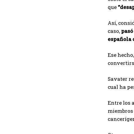
que
“desap
Así, consi
caso,
pasó
española d
Ese hecho, 
convertir
Savater re
cual ha pe
Entre los 
miembros d
canceríge