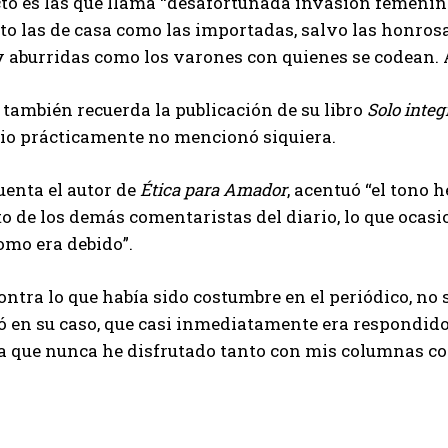
to es las que llama “desafortunada invasión femenina
nto las de casa como las importadas, salvo las honros
y aburridas como los varones con quienes se codean. 
r también recuerda la publicación de su libro
Solo integ
rio prácticamente no mencionó siquiera.
uenta el autor de
Ética para Amador
, acentuó “el tono 
sto de los demás comentaristas del diario, lo que ocasi
omo era debido”.
ntra lo que había sido costumbre en el periódico, no s
 en su caso, que casi inmediatamente era respondido.
a que nunca he disfrutado tanto con mis columnas co
.