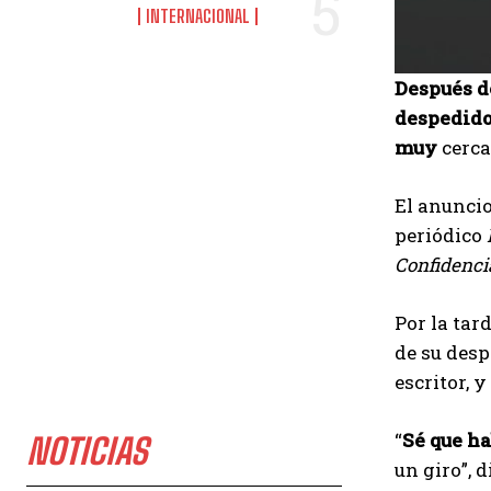
INTERNACIONAL
Después de
despedid
muy
cerc
El anuncio
periódico
Confidenci
Por la tar
de su desp
escritor, 
“
Sé que ha
NOTICIAS
un giro”, 