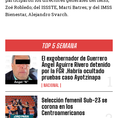
participaron los directores generales del IMSS,
Zoé Robledo; del ISSSTE, Martí Batres; y del IMSS
Bienestar, Alejandro Svarch.
TOP 5 SEMANA
El exgobernador de Guerrero
Ángel Aguirre Rivero detenido
por la FGR .Habría ocultado
pruebas caso Ayotzinapa
NACIONAL
Selección femenil Sub-23 se
corona en los
Centroamericanos