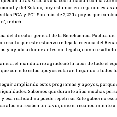
 quedan atrás. Gracias a la coordinación con la Admi
cional y del Estado, hoy estamos entregando estas and
 sillas PCA y PCI. Son más de 2,220 apoyos que camb
n”, indicó.
ia del director general de la Beneficencia Pública del
 resaltó que este esfuerzo refleja la esencia del Ren
os y ayuda a donde antes no llegaba, como resultado 
anera, el mandatario agradeció la labor de todo el eq
a que con ello estos apoyos estarán llegando a todos l
seguir ampliando estos programas y apoyos, porque s
esigualdades. Sabemos que durante años muchas pers
, y esa realidad no puede repetirse. Este gobierno es
paratos no reciben un favor, sino el reconocimiento a 