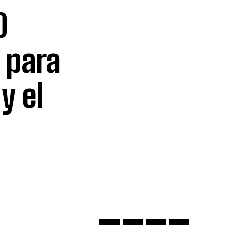
0
 para
y el