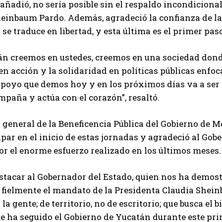
 añadió, no sería posible sin el respaldo incondiciona
einbaum Pardo. Además, agradeció la confianza de las
se traduce en libertad, y esta última es el primer pas
n creemos en ustedes, creemos en una sociedad donde
en acción y la solidaridad en políticas públicas enfo
apoyo que demos hoy y en los próximos días va a ser e
mpaña y actúa con el corazón”, resaltó.
r general de la Beneficencia Pública del Gobierno de M
ipar en el inicio de estas jornadas y agradeció al Gob
r el enorme esfuerzo realizado en los últimos meses.
stacar al Gobernador del Estado, quien nos ha demost
 fielmente el mandato de la Presidenta Claudia Shei
 la gente; de territorio, no de escritorio; que busca el
 ha seguido el Gobierno de Yucatán durante este pri