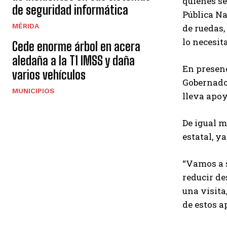
quienes se
de seguridad informática
Pública Na
MÉRIDA
de ruedas,
lo necesita
Cede enorme árbol en acera
aledaña a la T1 IMSS y daña
En presenc
varios vehículos
Gobernador
MUNICIPIOS
lleva apoy
De igual m
estatal, y
“Vamos a 
reducir d
una visita
de estos a