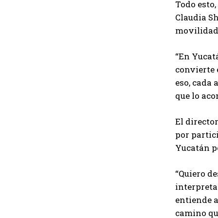
Todo esto,
Claudia Sh
movilidad 
“En Yucatá
convierte 
eso, cada 
que lo aco
El directo
por partic
Yucatán po
“Quiero de
interpreta
entiende a
camino que