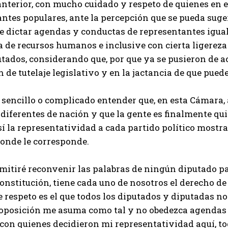
anterior, con mucho cuidado y respeto de quienes en 
ntes populares, ante la percepción que se pueda suge
e dictar agendas y conductas de representantes igual q
a de recursos humanos e inclusive con cierta ligereza d
utados, considerando que, por que ya se pusieron de 
 de tutelaje legislativo y en la jactancia de que pued
s sencillo o complicado entender que, en esta Cámara,
diferentes de nación y que la gente es finalmente qui
í la representatividad a cada partido político mostr
onde le corresponde.
itiré reconvenir las palabras de ningún diputado par
Constitución, tiene cada uno de nosotros el derecho de
 respeto es el que todos los diputados y diputadas n
 oposición me asuma como tal y no obedezca agendas 
con quienes decidieron mi representatividad aquí, t