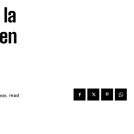
 la
den
read
in.