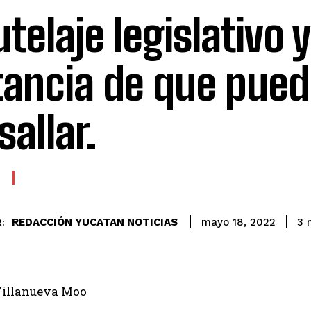
utelaje legislativo y
tancia de que pue
sallar.
REDACCIÓN YUCATAN NOTICIAS
3
m
mayo 18, 2022
:
illanueva Moo