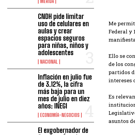
MÉRIDA
CNDH pide limitar
uso de celulares en
Me permiti
aulas y crear
Federal y 
espacios seguros
manifiesta
para niñas, niños y
adolescentes
Ello se co
NACIONAL
de los con
partidos d
Inflación en julio fue
intereses 
de 3.12%, la cifra
más baja para un
Es relevan
mes de julio en diez
institucio
años: INEGI
Legislativ
ECONOMÍA-NEGOCIOS
asuntos de
El exgobernador de