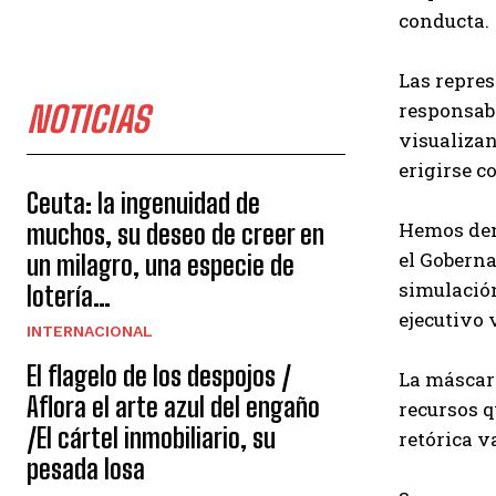
conducta.
Las repres
responsabi
NOTICIAS
visualizan
erigirse c
Ceuta: la ingenuidad de
Hemos denu
muchos, su deseo de creer en
el Goberna
un milagro, una especie de
simulación
lotería…
ejecutivo 
INTERNACIONAL
El flagelo de los despojos /
La máscara
Aflora el arte azul del engaño
recursos q
/El cártel inmobiliario, su
retórica v
pesada losa