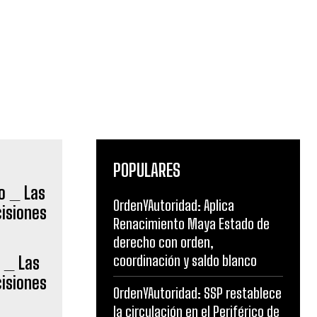
POPULARES
OrdenYAutoridad: Aplica
Renacimiento Maya Estado de
derecho con orden,
coordinación y saldo blanco
o _ Las
cisiones
OrdenYAutoridad: SSP restablece
la circulación en el Periférico de