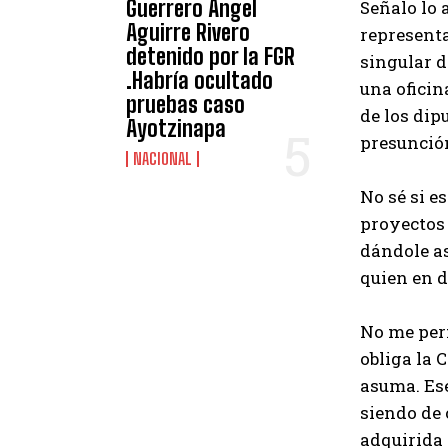
Guerrero Ángel
Señalo lo 
Aguirre Rivero
representa
detenido por la FGR
singular d
.Habría ocultado
una oficin
pruebas caso
de los dip
Ayotzinapa
presunción
NACIONAL
No sé si e
proyectos 
dándole as
quien en d
No me perm
obliga la 
asuma. Ese
siendo de
adquirida 