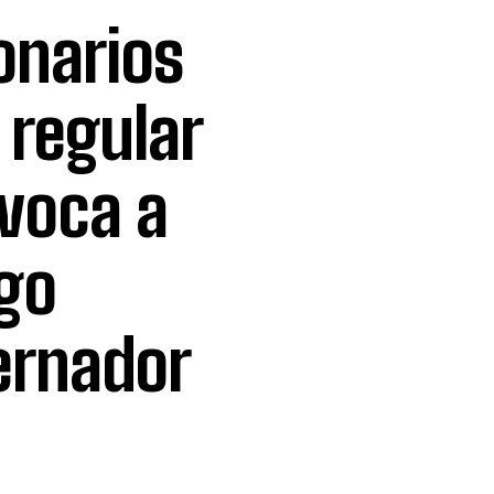
onarios
 regular
voca a
go
ernador