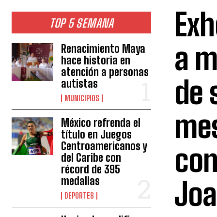
Exh
TOP 5 SEMANA
a m
Renacimiento Maya
hace historia en
atención a personas
de 
autistas
MUNICIPIOS
mes
México refrenda el
título en Juegos
Centroamericanos y
con
del Caribe con
récord de 395
medallas
Joa
DEPORTES