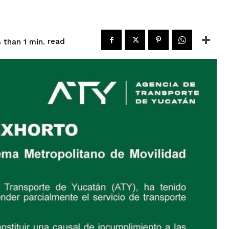
read
 than 1
min.