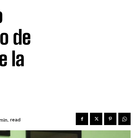
o
o de
e la
read
min.