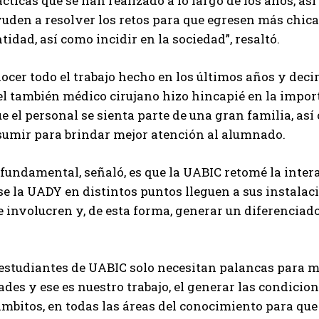
cticas que se han realizado a lo largo de los años, a
uden a resolver los retos para que egresen más chic
idad, así como incidir en la sociedad”, resaltó.
ocer todo el trabajo hecho en los últimos años y dec
el también médico cirujano hizo hincapié en la impor
e el personal se sienta parte de una gran familia, as
sumir para brindar mejor atención al alumnado.
fundamental, señaló, es que la UABIC retomé la inter
e la UADY en distintos puntos lleguen a sus instalacio
e involucren y, de esta forma, generar un diferenciado
 estudiantes de UABIC solo necesitan palancas para 
des y ese es nuestro trabajo, el generar las condicio
ámbitos, en todas las áreas del conocimiento para q