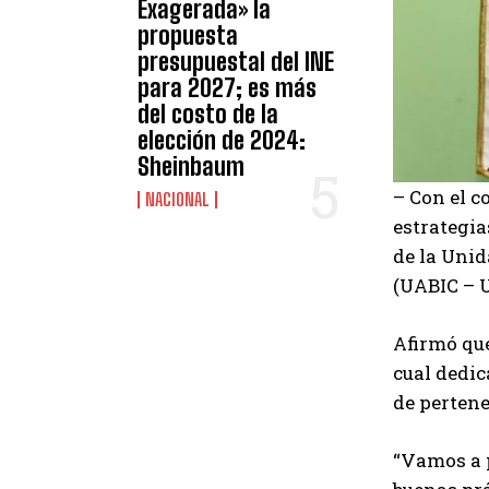
Exagerada» la
propuesta
presupuestal del INE
para 2027; es más
del costo de la
elección de 2024:
Sheinbaum
– Con el c
NACIONAL
estrategia
de la Uni
(UABIC –
Afirmó que
cual dedic
de pertene
“Vamos a p