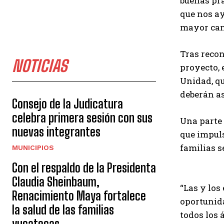
buenas prá
que nos ay
mayor cant
Tras recon
NOTICIAS
proyecto, 
Unidad, qu
deberán a
Consejo de la Judicatura
celebra primera sesión con sus
Una parte 
nuevas integrantes
que impuls
familias s
MUNICIPIOS
Con el respaldo de la Presidenta
Claudia Sheinbaum,
“Las y los
Renacimiento Maya fortalece
oportunida
la salud de las familias
todos los 
yucatecas