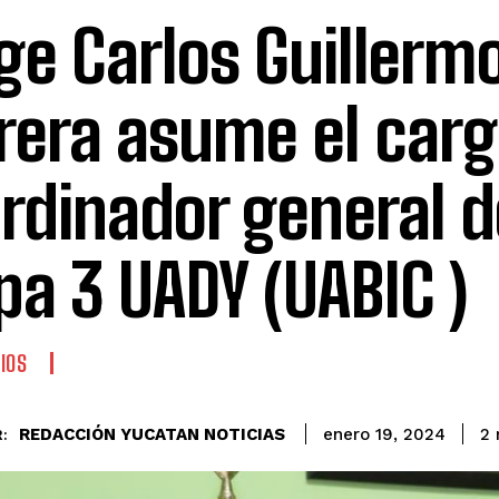
ge Carlos Guillerm
rera asume el carg
rdinador general d
pa 3 UADY (UABIC )
IOS
REDACCIÓN YUCATAN NOTICIAS
2
enero 19, 2024
: