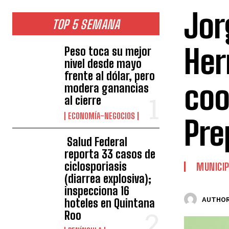
Jor
TOP 5 SEMANA
Her
Peso toca su mejor
nivel desde mayo
frente al dólar, pero
coo
modera ganancias
al cierre
ECONOMÍA-NEGOCIOS
Pre
Salud Federal
reporta 33 casos de
ciclosporiasis
MUNICIP
(diarrea explosiva);
inspecciona 16
AUTHOR
hoteles en Quintana
Roo