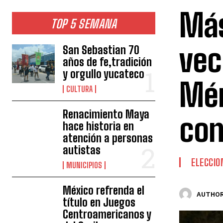
Más
TOP 5 SEMANA
vec
San Sebastian 70
años de fe,tradición
y orgullo yucateco
Mér
CULTURA
Renacimiento Maya
con
hace historia en
atención a personas
autistas
ELECCIO
MUNICIPIOS
México refrenda el
AUTHOR
título en Juegos
Centroamericanos y