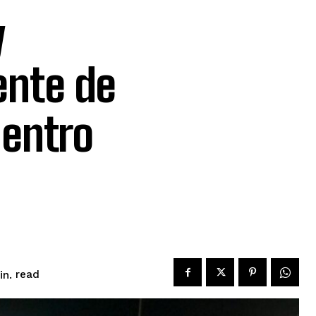
y
ente de
entro
read
n.