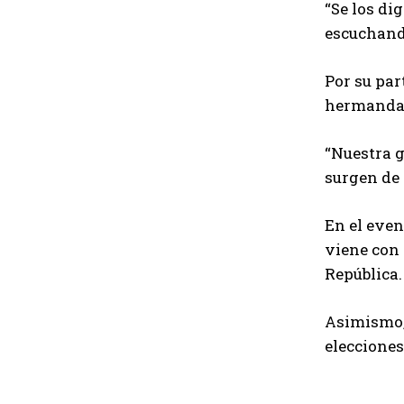
“Se los di
escuchando
Por su par
hermandad
“Nuestra g
surgen de 
En el even
viene con 
República.
Asimismo, 
elecciones