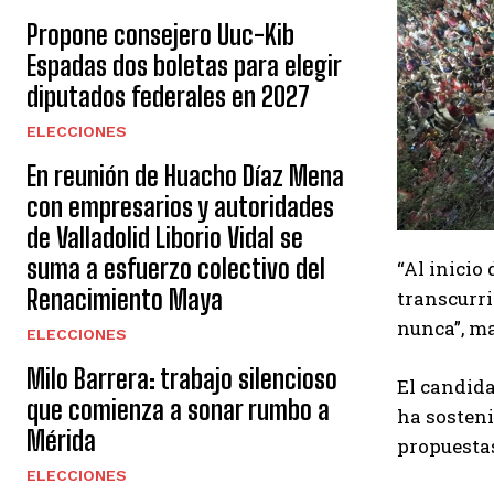
Propone consejero Uuc-Kib
Espadas dos boletas para elegir
diputados federales en 2027
ELECCIONES
En reunión de Huacho Díaz Mena
con empresarios y autoridades
de Valladolid Liborio Vidal se
suma a esfuerzo colectivo del
“Al inicio
Renacimiento Maya
transcurr
nunca”, ma
ELECCIONES
Milo Barrera: trabajo silencioso
El candida
que comienza a sonar rumbo a
ha sosteni
Mérida
propuestas
ELECCIONES