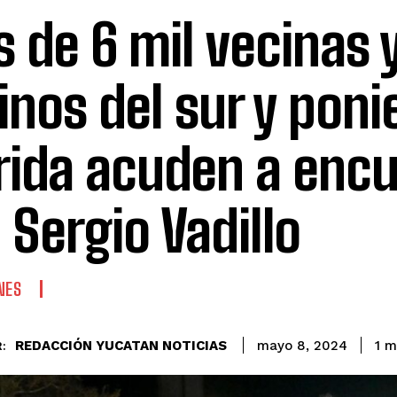
 de 6 mil vecinas 
inos del sur y poni
ida acuden a encu
 Sergio Vadillo
NES
REDACCIÓN YUCATAN NOTICIAS
1
mi
mayo 8, 2024
: