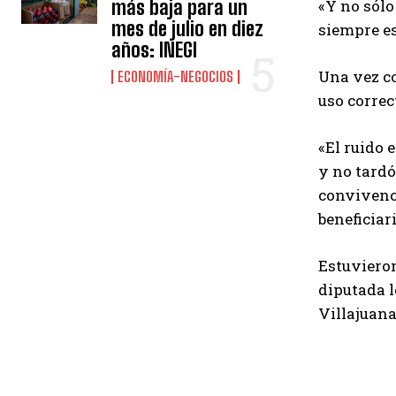
más baja para un
«Y no sólo
mes de julio en diez
siempre e
años: INEGI
Una vez co
ECONOMÍA-NEGOCIOS
uso correc
«El ruido 
y no tardó
convivenci
beneficiar
Estuvieron
diputada l
Villajuana