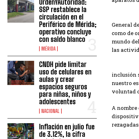
OrdenYAutoridad:
SSP restablece la
circulación en el
Periférico de Mérida;
General de
operativo concluye
como de or
con saldo blanco
mundo del 
MÉRIDA
las activi
CNDH pide limitar
uso de celulares en
inclusión 
aulas y crear
nuestro es
espacios seguros
voluntad d
para niñas, niños y
adolescentes
A nombre d
NACIONAL
dispositiv
rezagadas.
Inflación en julio fue
de 3.12%, la cifra