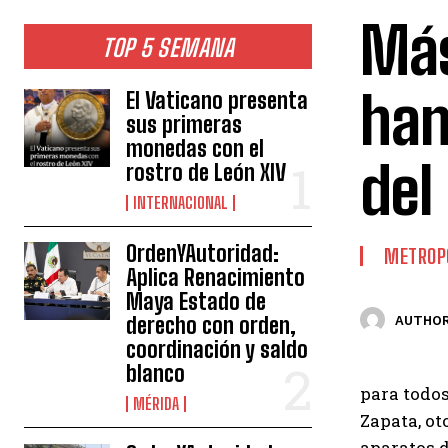
Más
TOP 5 SEMANA
han
El Vaticano presenta
sus primeras
monedas con el
del 
rostro de León XIV
INTERNACIONAL
OrdenYAutoridad:
METROP
Aplica Renacimiento
Maya Estado de
derecho con orden,
AUTHOR
coordinación y saldo
blanco
para todos
MÉRIDA
Zapata, ot
aparatos d