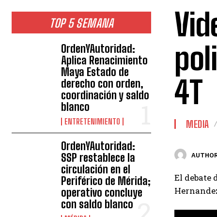
Vid
TOP 5 SEMANA
pol
OrdenYAutoridad:
Aplica Renacimiento
Maya Estado de
4T
derecho con orden,
coordinación y saldo
blanco
ENTRETENIMIENTO
MEDIA
OrdenYAutoridad:
SSP restablece la
AUTHOR
circulación en el
El debate 
Periférico de Mérida;
Hernandez 
operativo concluye
con saldo blanco