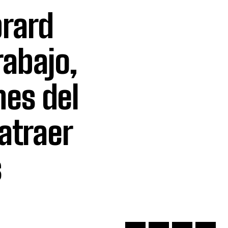
brard
rabajo,
nes del
atraer
s