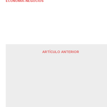
ECONOMÍA-NEGOCIOS
ARTÍCULO ANTERIOR
Universitarios organizan bazar para
emprendedores -Ofertan variados productos
servicios