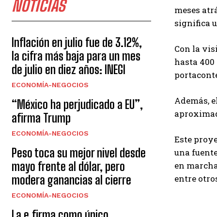
NOTICIAS
meses atrá
significa 
Inflación en julio fue de 3.12%,
Con la vis
la cifra más baja para un mes
hasta 400 
de julio en diez años: INEGI
portacont
ECONOMÍA-NEGOCIOS
Además, e
“México ha perjudicado a EU”,
aproximada
afirma Trump
ECONOMÍA-NEGOCIOS
Este proye
Peso toca su mejor nivel desde
una fuente
mayo frente al dólar, pero
en marcha,
modera ganancias al cierre
entre otro
ECONOMÍA-NEGOCIOS
La e.firma como único