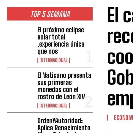
El 
TOP 5 SEMANA
rec
El próximo eclipse
solar total
,experiencia única
coo
que nos
INTERNACIONAL
Gob
El Vaticano presenta
sus primeras
monedas con el
emp
rostro de León XIV
INTERNACIONAL
ECONOM
OrdenYAutoridad:
Aplica Renacimiento