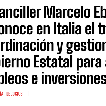
canciller Marcelo E
onoce en Italia el t
rdinación y gestio
ierno Estatal para 
leos e inversione
ÍA-NEGOCIOS