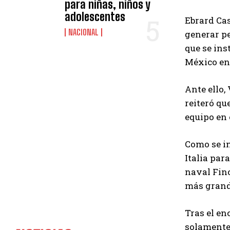
para niñas, niños y
adolescentes
Ebrard Cas
NACIONAL
generar p
que se ins
México en 
Ante ello,
reiteró qu
equipo en 
Como se in
Italia par
naval Finc
más grande
Tras el en
solamente 