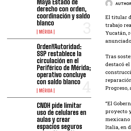
Maya Estado de
AUTHOR
derecho con orden,
coordinación y saldo
El titular
blanco
trabajo re
MÉRIDA
Yucatán, r
anunciado 
OrdenYAutoridad:
SSP restablece la
Tras soste
circulación en el
destacó el
Periférico de Mérida;
construcci
operativo concluye
reparación
con saldo blanco
Progreso, 
MÉRIDA
“El Gobern
CNDH pide limitar
proyecto y
uso de celulares en
aulas y crear
mexicano a
espacios seguros
Italia, en