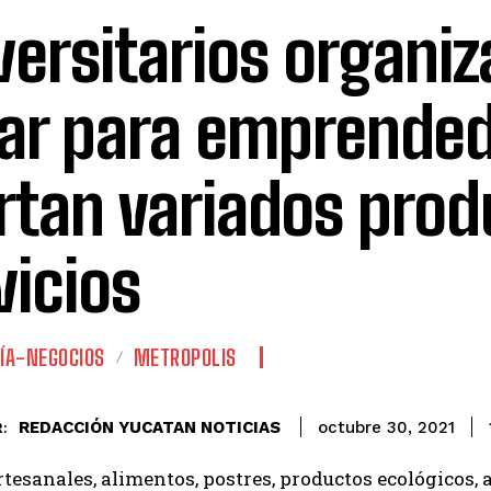
versitarios organiz
ar para emprended
rtan variados prod
vicios
ÍA-NEGOCIOS
METROPOLIS
REDACCIÓN YUCATAN NOTICIAS
octubre 30, 2021
:
tesanales, alimentos, postres, productos ecológicos, ar