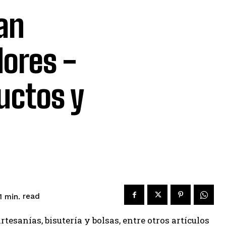
an
ores -
uctos y
read
1
min.
tesanías, bisutería y bolsas, entre otros artículos