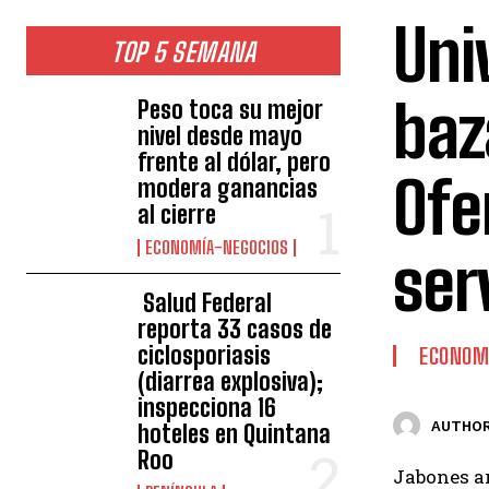
Uni
TOP 5 SEMANA
baz
Peso toca su mejor
nivel desde mayo
frente al dólar, pero
Ofe
modera ganancias
al cierre
ECONOMÍA-NEGOCIOS
ser
Salud Federal
reporta 33 casos de
ciclosporiasis
ECONOM
(diarrea explosiva);
inspecciona 16
AUTHOR
hoteles en Quintana
Roo
Jabones ar