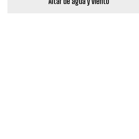
Altar de agua y viento
REDACCIÓN YUCATAN NO