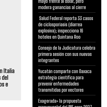
mayo frente al dólar, pero
modera ganancias al cierre
Salud Federal reporta 33 casos
 Italia
de ciclosporiasis (diarrea
 del
explosiva); inspecciona 16
os e
hoteles en Quintana Roo
Consejo de la Judicatura celebra
primera sesión con sus nuevas
integrantes
Yucatán comparte con Oaxaca
estrategia científica para
prevenir enfermedades
transmitidas por vectores
Exagerada» la propuesta