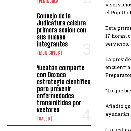
PENÍNSULA
y servici
el Pop Up 
Consejo de la
Judicatura celebra
Esta prime
primera sesión con
17 horas, 
sus nuevas
integrantes
servicios.
MUNICIPIOS
La preside
Yucatán comparte
encuentran
con Oaxaca
Preparator
estrategia científica
para prevenir
“Lo que b
enfermedades
transmitidas por
Añadió que
vectores
ayudarán a
SALUD
Con estas 