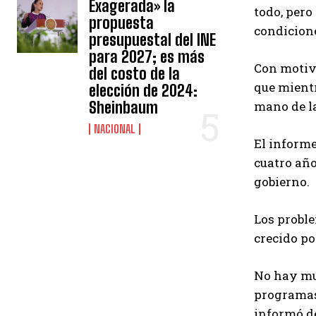
Exagerada» la
todo, pero
propuesta
condicione
presupuestal del INE
para 2027; es más
Con motivo
del costo de la
que mientr
elección de 2024:
Sheinbaum
mano de l
NACIONAL
El informe
cuatro año
gobierno.
Los proble
crecido po
No hay muc
programas 
informó de