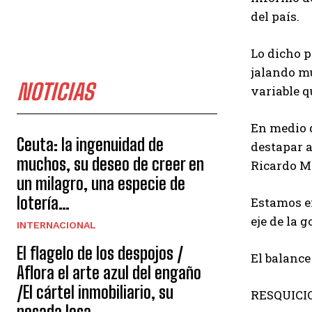
del país.
Lo dicho p
jalando mu
NOTICIAS
variable q
En medio d
Ceuta: la ingenuidad de
destapar a
muchos, su deseo de creer en
Ricardo Mo
un milagro, una especie de
lotería…
Estamos en
eje de la 
INTERNACIONAL
El flagelo de los despojos /
El balance
Aflora el arte azul del engaño
/El cártel inmobiliario, su
RESQUICI
pesada losa