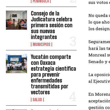
PENÍNSULA
sus votos 
Consejo de la
No queda c
Judicatura celebra
lo que aho
primera sesión con
los design
sus nuevas
integrantes
Segurament
MUNICIPIOS
hará las t
Monreal su
Yucatán comparte
Senado y e
con Oaxaca
estrategia científica
para prevenir
La oposici
enfermedades
al Ejecuti
transmitidas por
vectores
En Morena 
SALUD
aceptación
gestión co