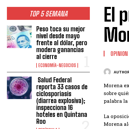
El 
TOP 5 SEMANA
Mo
Peso toca su mejor
nivel desde mayo
frente al dólar, pero
modera ganancias
OPINION
al cierre
ECONOMÍA-NEGOCIOS
AUTHOR
Salud Federal
Morena ext
reporta 33 casos de
ciclosporiasis
sobre quié
(diarrea explosiva);
palabra la
inspecciona 16
hoteles en Quintana
La oposici
Roo
Morena alc