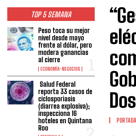
“Ge
TOP 5 SEMANA
elé
Peso toca su mejor
nivel desde mayo
frente al dólar, pero
com
modera ganancias
al cierre
ECONOMÍA-NEGOCIOS
Gob
Salud Federal
reporta 33 casos de
Dos
ciclosporiasis
(diarrea explosiva);
inspecciona 16
hoteles en Quintana
PORTAD
Roo