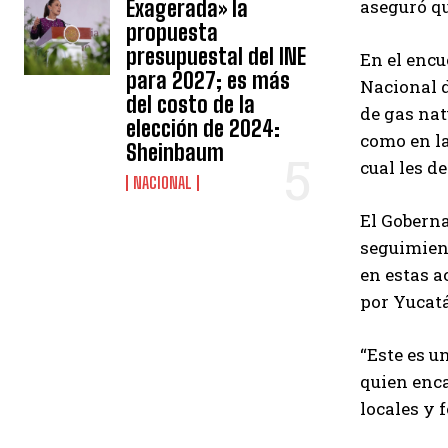
Exagerada» la
aseguró qu
propuesta
presupuestal del INE
En el encu
para 2027; es más
Nacional d
del costo de la
de gas nat
elección de 2024:
como en la
Sheinbaum
cual les d
NACIONAL
El Goberna
seguimient
en estas a
por Yucat
“Este es u
quien enca
locales y 