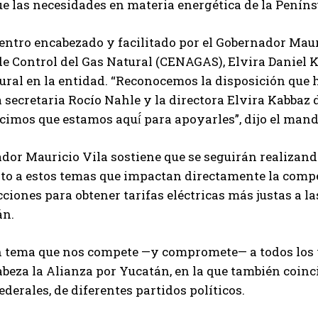
e las necesidades en materia energética de la Peníns
entro encabezado y facilitado por el Gobernador Mauri
e Control del Gas Natural (CENAGAS), Elvira Daniel Ka
ural en la entidad. “Reconocemos la disposición que
 secretaria Rocío Nahle y la directora Elvira Kabbaz d
ecimos que estamos aquí́ para apoyarles”, dijo el mand
dor Mauricio Vila sostiene que se seguirán realizand
o a estos temas que impactan directamente la competi
cciones para obtener tarifas eléctricas más justas a 
án.
n tema que nos compete —y compromete— a todos los yuc
beza la Alianza por Yucatán, en la que también coinc
federales, de diferentes partidos políticos.