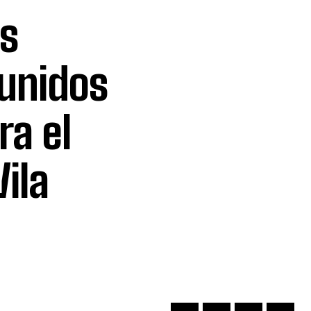
as
 unidos
ra el
ila