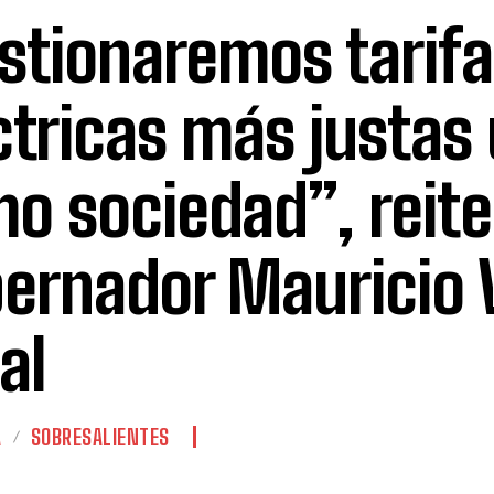
stionaremos tarif
ctricas más justas
o sociedad”, reite
ernador Mauricio V
al
A
SOBRESALIENTES