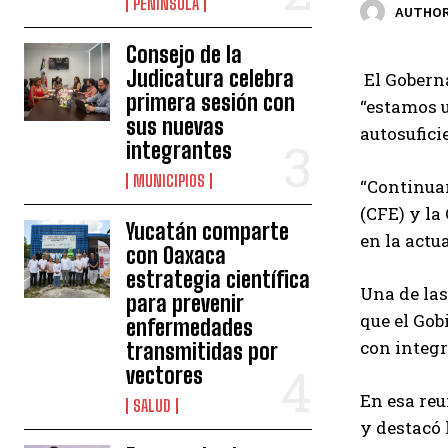
PENÍNSULA
AUTHOR
Consejo de la
Judicatura celebra
El Goberna
primera sesión con
“estamos u
sus nuevas
autosufici
integrantes
MUNICIPIOS
“Continuar
(CFE) y la
Yucatán comparte
en la actu
con Oaxaca
estrategia científica
Una de las
para prevenir
que el Gob
enfermedades
con integr
transmitidas por
vectores
En esa reu
SALUD
y destacó 