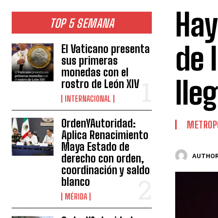
Hay
TOP 5 SEMANA
de 
El Vaticano presenta
sus primeras
monedas con el
lle
rostro de León XIV
INTERNACIONAL
OrdenYAutoridad:
METROP
Aplica Renacimiento
Maya Estado de
derecho con orden,
AUTHOR
coordinación y saldo
blanco
MÉRIDA