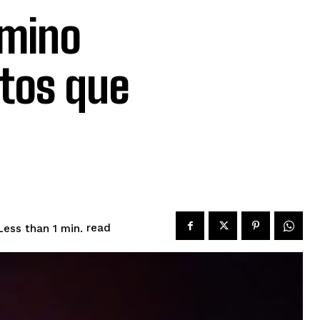
amino
ntos que
read
Less than 1
min.