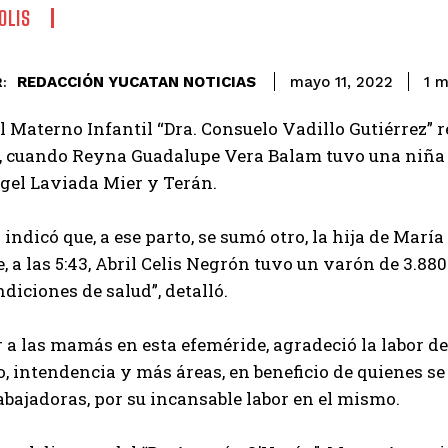
OLIS
REDACCIÓN YUCATAN NOTICIAS
1
mi
mayo 11, 2022
:
l Materno Infantil “Dra. Consuelo Vadillo Gutiérrez” r
, cuando Reyna Guadalupe Vera Balam tuvo una niña de
gel Laviada Mier y Terán.
 indicó que, a ese parto, se sumó otro, la hija de María I
, a las 5:43, Abril Celis Negrón tuvo un varón de 3.88
diciones de salud”, detalló.
ar a las mamás en esta efeméride, agradeció la labor de
o, intendencia y más áreas, en beneficio de quienes s
bajadoras, por su incansable labor en el mismo.