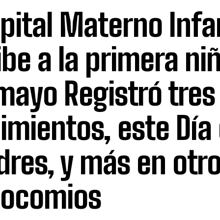
pital Materno Infan
ibe a la primera niñ
mayo Registró tres
imientos, este Día 
res, y más en otr
socomios