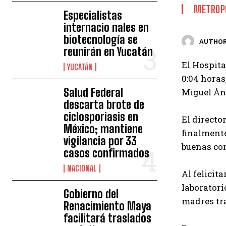
METROP
Especialistas
internacio nales en
biotecnología se
AUTHOR
reunirán en Yucatán
El Hospita
YUCATÁN
0:04 horas
Salud Federal
Miguel Án
descarta brote de
ciclosporiasis en
El director
México; mantiene
finalmente
vigilancia por 33
buenas con
casos confirmados
NACIONAL
Al felicit
laboratori
Gobierno del
madres tra
Renacimiento Maya
facilitará traslados