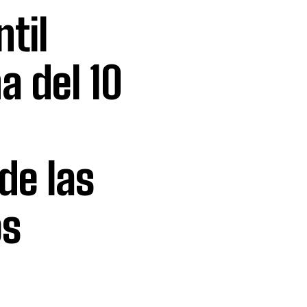
til
a del 10
de las
os