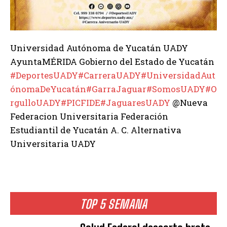
Universidad Autónoma de Yucatán UADY
AyuntaMÉRIDA Gobierno del Estado de Yucatán
#DeportesUADY
#CarreraUADY
#UniversidadAut
ónomaDeYucatán
#GarraJaguar
#SomosUADY
#O
rgulloUADY
#PICFIDE
#JaguaresUADY
@Nueva
Federacion Universitaria Federación
Estudiantil de Yucatán A. C. Alternativa
Universitaria UADY
TOP 5 SEMANA