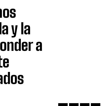
nos
a y la
ponder a
te
tados