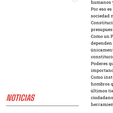
humanos y
Por eso es
sociedad 
Constituci
presupuest
Como un Po
dependen d
únicamente
constituci
Poderes qu
importanci
Como inst
hombros qu
últimos ti
NOTICIAS
ciudadano
herramien