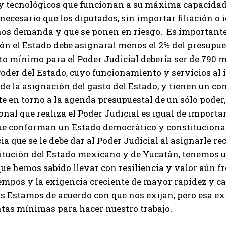
 tecnológicos que funcionan a su máxima capacidad y
 necesario que los diputados, sin importar filiación o 
nos demanda y que se ponen en riesgo. Es importante
ón el Estado debe asignaral menos el 2% del presupuest
o mínimo para el Poder Judicial debería ser de 790 m
der del Estado, cuyo funcionamiento y servicios al i
e la asignación del gasto del Estado, y tienen un co
 en torno a la agenda presupuestal de un sólo poder, 
onal que realiza el Poder Judicial es igual de import
e conforman un Estado democrático y constitucionalme
a que se le debe dar al Poder Judicial al asignarle re
itución del Estado mexicano y de Yucatán, tenemos 
e hemos sabido llevar con resiliencia y valor aún fre
empos y la exigencia creciente de mayor rapidez y ca
s.Estamos de acuerdo con que nos exijan, pero esa e
tas mínimas para hacer nuestro trabajo.