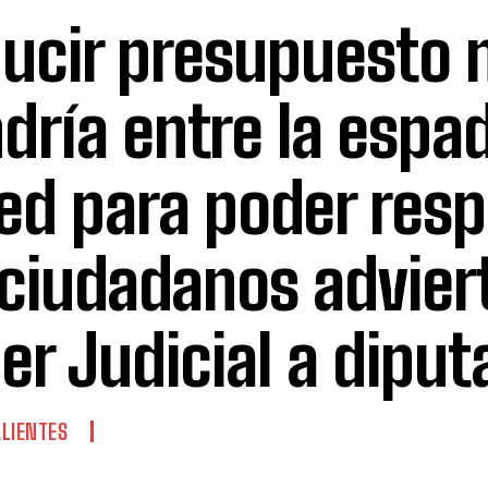
ucir presupuesto 
dría entre la espad
ed para poder res
 ciudadanos advier
er Judicial a dipu
LIENTES