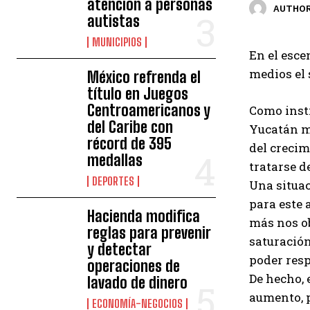
atención a personas
AUTHOR
autistas
MUNICIPIOS
En el esce
medios el 
México refrenda el
título en Juegos
Centroamericanos y
Como insti
del Caribe con
Yucatán ma
récord de 395
del crecim
medallas
tratarse d
DEPORTES
Una situac
para este 
Hacienda modifica
más nos ob
reglas para prevenir
saturación
y detectar
poder resp
operaciones de
De hecho, 
lavado de dinero
aumento, p
ECONOMÍA-NEGOCIOS