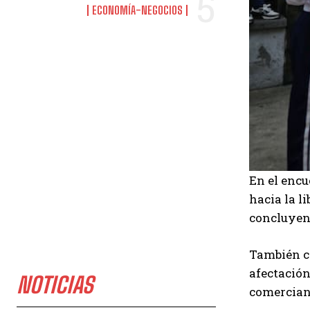
ECONOMÍA-NEGOCIOS
En el encu
hacia la l
concluyend
También co
afectación
NOTICIAS
comerciant