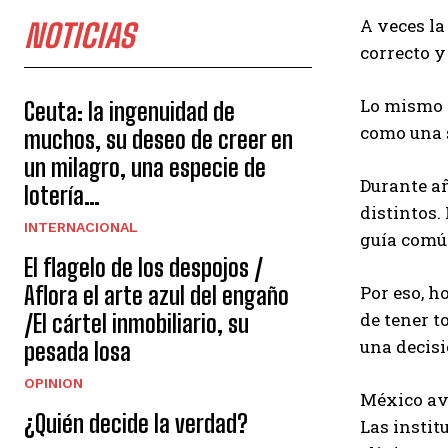
A veces la
NOTICIAS
correcto y
Lo mismo o
Ceuta: la ingenuidad de
como una s
muchos, su deseo de creer en
un milagro, una especie de
Durante a
lotería…
distintos.
INTERNACIONAL
guía comú
El flagelo de los despojos /
Por eso, h
Aflora el arte azul del engaño
de tener t
/El cártel inmobiliario, su
una decis
pesada losa
OPINION
México ava
¿Quién decide la verdad?
Las instit