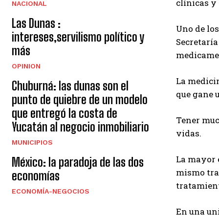
clínicas y
NACIONAL
Las Dunas :
Uno de los
intereses,servilismo político y
Secretaría
más
medicament
OPINION
La medicin
Chuburná: las dunas son el
que gane u
punto de quiebre de un modelo
que entregó la costa de
Tener much
Yucatán al negocio inmobiliario
vidas.
MUNICIPIOS
La mayor e
México: la paradoja de las dos
mismo trat
economías
tratamient
ECONOMÍA-NEGOCIOS
En una un