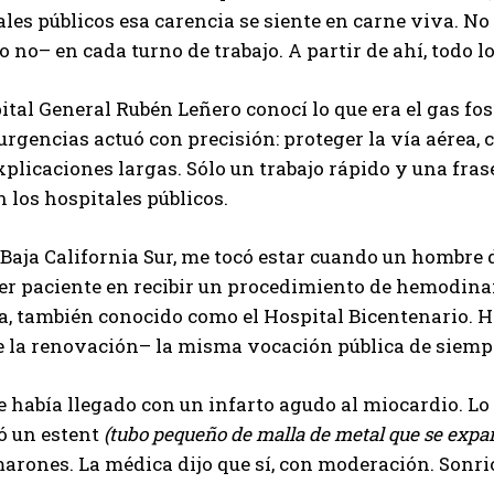
ales públicos esa carencia se siente en carne viva. No
o no– en cada turno de trabajo. A partir de ahí, todo 
ital General Rubén Leñero conocí lo que era el gas fos
urgencias actuó con precisión: proteger la vía aérea, 
plicaciones largas. Sólo un trabajo rápido y una frase 
 los hospitales públicos.
 Baja California Sur, me tocó estar cuando un hombre d
er paciente en recibir un procedimiento de hemodina
a, también conocido como el Hospital Bicentenario. H
e la renovación– la misma vocación pública de siemp
e había llegado con un infarto agudo al miocardio. L
có un estent
(tubo pequeño de malla de metal que se expan
rones. La médica dijo que sí, con moderación. Sonrió