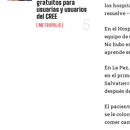
gratuitos para
los hospit
usuarias y usuarios
resuelve –
del CREE
METROPOLIS
En el Hosp
equipo de 
No hubo ex
aprende en
En La Paz,
en el prim
Salvatierr
después d
El pacient
se le colo
comer cama