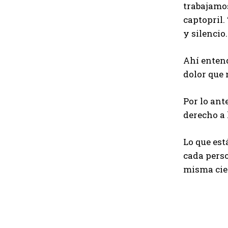
trabajamos
captopril.
y silencio.
Ahí entend
dolor que 
Por lo ant
derecho a 
Lo que est
cada perso
misma cie