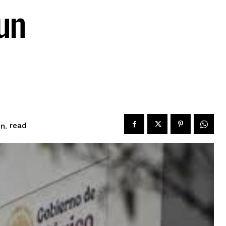
un
read
n.