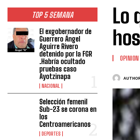
Lo 
TOP 5 SEMANA
hos
El exgobernador de
Guerrero Ángel
Aguirre Rivero
detenido por la FGR
OPINION
.Habría ocultado
pruebas caso
Ayotzinapa
AUTHOR
NACIONAL
Selección femenil
Sub-23 se corona en
los
Centroamericanos
DEPORTES