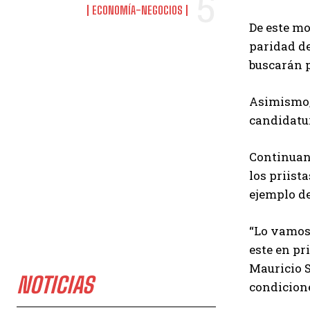
ECONOMÍA-NEGOCIOS
De este mo
paridad de
buscarán p
Asimismo, 
candidatur
Continuand
los priist
ejemplo de
“Lo vamos 
este en pr
Mauricio S
NOTICIAS
condicione