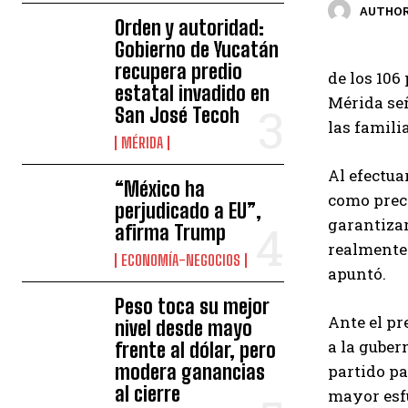
AUTHOR
Orden y autoridad:
Gobierno de Yucatán
recupera predio
de los 106
estatal invadido en
Mérida señ
San José Tecoh
las famili
MÉRIDA
Al efectua
“México ha
como preca
perjudicado a EU”,
garantizar
afirma Trump
realmente 
ECONOMÍA-NEGOCIOS
apuntó.
Peso toca su mejor
Ante el pr
nivel desde mayo
a la guber
frente al dólar, pero
modera ganancias
partido pa
al cierre
mayor esfu