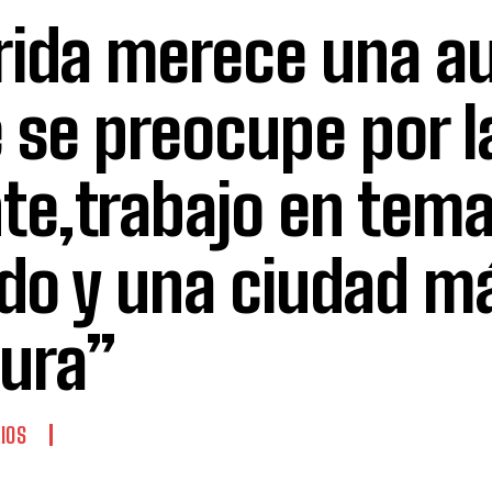
ida merece una au
 se preocupe por l
te,trabajo en tema
do y una ciudad m
ura”
IOS