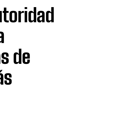
toridad
a
s de
ás