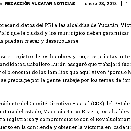
REDACCIÓN YUCATAN NOTICIAS
1
m
enero 28, 2018
:
 precandidatos del PRI a las alcaldías de Yucatán, Víc
aló que la ciudad y los municipios deben garantizar
as puedan crecer y desarrollarse.
rse el registro de los hombres y mujeres priistas ante
ndidatos, Caballero Durán aseguró que trabajará fuer
 el bienestar de las familias que aquí viven “porque
se preocupe por la gente, trabaje por los temas de fo
esidente del Comité Directivo Estatal (CDE) del PRI d
natura del estado, Mauricio Sahuí Rivero, los alcaldes a
ra registrarse y comprometerse con el Revolucionario
erzo en la contienda y obtener la victoria en cada u