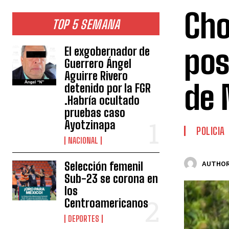
Cho
TOP 5 SEMANA
pos
El exgobernador de
Guerrero Ángel
Aguirre Rivero
de 
detenido por la FGR
.Habría ocultado
pruebas caso
Ayotzinapa
POLICIA
NACIONAL
Selección femenil
AUTHOR
Sub-23 se corona en
los
Centroamericanos
DEPORTES