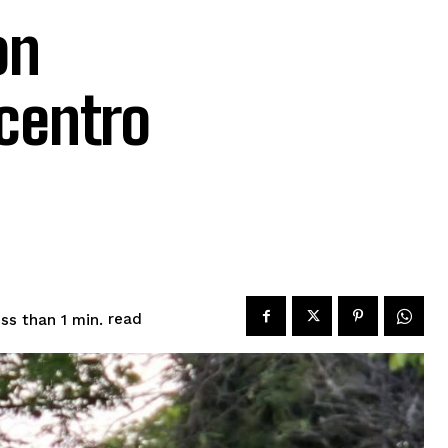
on
 centro
read
ss than 1
min.