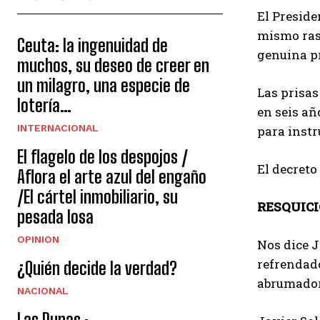
El Preside
mismo rase
Ceuta: la ingenuidad de
genuina pr
muchos, su deseo de creer en
un milagro, una especie de
Las prisas
lotería…
en seis añ
INTERNACIONAL
para instr
El flagelo de los despojos /
El decreto
Aflora el arte azul del engaño
/El cártel inmobiliario, su
RESQUICI
pesada losa
OPINION
Nos dice J
refrendado
¿Quién decide la verdad?
abrumador 
NACIONAL
Las Dunas :