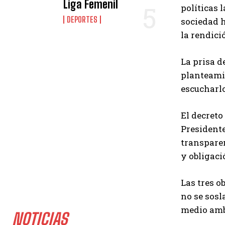
Liga Femenil
políticas 
DEPORTES
sociedad 
la rendici
La prisa d
planteamie
escucharlo
El decreto
Presidente
transparen
y obligaci
Las tres o
no se sosl
medio ambi
NOTICIAS