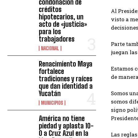
condonación de
créditos
Al Preside
hipotecarios, un
visto a me
acto de «justicia»
decisiones
para los
trabajadores
Parte tamb
NACIONAL
juegan las
Renacimiento Maya
Estamos c
fortalece
de manera 
tradiciones y raíces
que dan identidad a
Yucatán
Somos una 
somos dife
MUNICIPIOS
signo polí
América no tiene
Presidente
piedad y aplasta 10-
0 a Cruz Azul en la
Las reglas