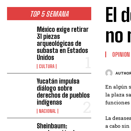
El 
TOP 5 SEMANA
no 
México exige retirar
31 piezas
arqueológicas de
subasta en Estados
OPINION
Unidos
CULTURA
AUTHOR
Yucatán impulsa
En algún s
diálogo sobre
derechos de pueblos
la plaza s
indígenas
funciones 
NACIONAL
La desasea
Sheinbaum:
a cabo sin