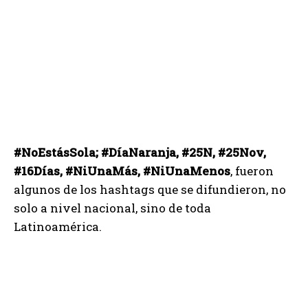
#NoEstásSola; #DíaNaranja, #25N, #25Nov,
#16Días, #NiUnaMás, #NiUnaMenos
, fueron
algunos de los hashtags que se difundieron, no
solo a nivel nacional, sino de toda
Latinoamérica.