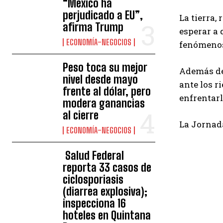
“México ha
perjudicado a EU”,
La tierra,
afirma Trump
esperar a 
ECONOMÍA-NEGOCIOS
fenómenos
Peso toca su mejor
Además de 
nivel desde mayo
ante los r
frente al dólar, pero
enfrentarl
modera ganancias
al cierre
La Jornad
ECONOMÍA-NEGOCIOS
Salud Federal
reporta 33 casos de
ciclosporiasis
(diarrea explosiva);
inspecciona 16
hoteles en Quintana