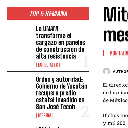
Mit
TOP 5 SEMANA
mes
La UNAM
transforma el
sargazo en paneles
de construccion de
PORTAD
alta resistencia
ESPECIALES
AUTHOR
Orden y autoridad:
El directo
Gobierno de Yucatán
recupera predio
de los sis
estatal invadido en
de México
San José Tecoh
Dichos mov
MÉRIDA
y mil 200,