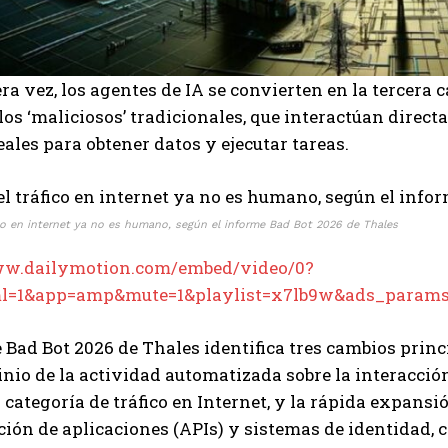
ra vez, los agentes de IA se convierten en la tercera c
 los ‘maliciosos’ tradicionales, que interactúan dire
eales para obtener datos y ejecutar tareas.
ico en internet ya no es humano, según el informe Bad Bot 2026 de Thales
ww.dailymotion.com/embed/video/0?
ml=1&app=amp&mute=1&playlist=x7lb9w&ads_params
 Bad Bot 2026 de Thales identifica tres cambios princi
nio de la actividad automatizada sobre la interacció
categoría de tráfico en Internet, y la rápida expansió
ón de aplicaciones (APIs) y sistemas de identidad, c