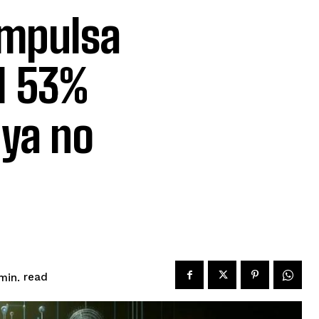
 impulsa
el 53%
 ya no
read
min.