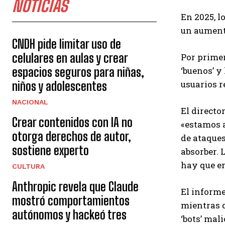
NOTICIAS
En 2025, l
un aumento
CNDH pide limitar uso de
celulares en aulas y crear
Por primer
espacios seguros para niñas,
‘buenos’ y
usuarios r
niños y adolescentes
NACIONAL
El directo
Crear contenidos con IA no
«estamos 
otorga derechos de autor,
de ataques
sostiene experto
absorber. 
hay que en
CULTURA
Anthropic revela que Claude
El informe
mostró comportamientos
mientras q
autónomos y hackeó tres
‘bots’ mali