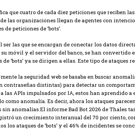
fica que cuatro de cada diez peticiones que reciben las
 de las organizaciones llegan de agentes con intencio
es de peticiones de ‘bots’.
al ser las que se encargan de conectar los datos direc
 su móvil y el servidor del banco, se han convertido en
 de ‘bots’ ya se dirigen a ellas. Este tipo de ataques r
rmente la seguridad web se basaba en buscar anomalía
 contraseñas distintas) para detectar un comportami
 las APIs impulsados por IA, estos han aprendido a e
do como anomalía. Es decir, ahora los ataques parecen
s sin anomalías.El informe Bad Bot 2026 de Thales ta
gistró un crecimiento interanual del 70 por ciento, con
os los ataques de ‘bots’ y el 46% de incidentes se conc