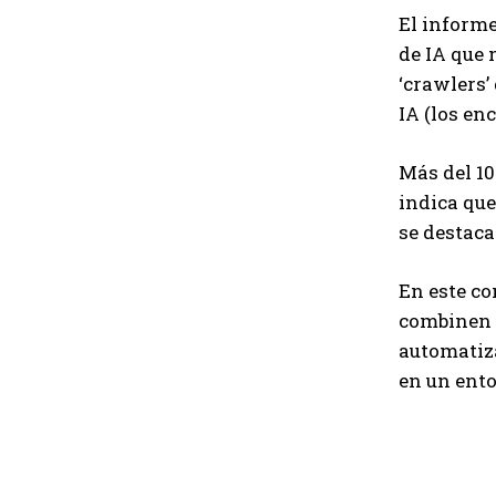
El informe
de IA que 
‘crawlers’
IA (los en
Más del 10
indica qu
se destaca
En este c
combinen v
automatiza
en un ento