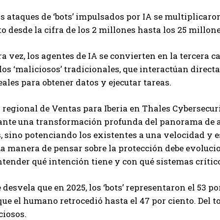
os ataques de ‘bots’ impulsados por IA se multiplicaron
 desde la cifra de los 2 millones hasta los 25 millone
a vez, los agentes de IA se convierten en la tercera ca
 los ‘maliciosos’ tradicionales, que interactúan dire
eales para obtener datos y ejecutar tareas.
r regional de Ventas para Iberia en Thales Cybersecu
ante una transformación profunda del panorama de a
, sino potenciando los existentes a una velocidad y e
La manera de pensar sobre la protección debe evolucion
tender qué intención tiene y con qué sistemas crítico
 desvela que en 2025, los ‘bots’ representaron el 53 por
ue el humano retrocedió hasta el 47 por ciento. Del t
ciosos.