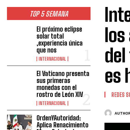
Int
TOP 5 SEMANA
los
El próximo eclipse
solar total
,experiencia única
del
que nos
INTERNACIONAL
es
El Vaticano presenta
sus primeras
monedas con el
rostro de León XIV
REDES S
INTERNACIONAL
AUTHOR
OrdenYAutoridad:
Aplica Renacimiento