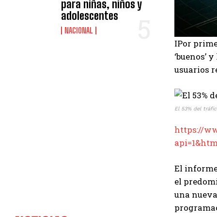
para niñas, niños y
adolescentes
NACIONAL
IPor prime
‘buenos’ y
usuarios r
El 53% del tráf
https://w
api=1&ht
El informe
el predomi
una nueva 
programaci