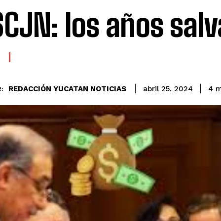
SCJN: los años salv
REDACCIÓN YUCATAN NOTICIAS
4
m
abril 25, 2024
: