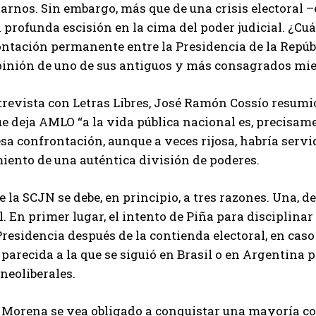
rnos. Sin embargo, más que de una crisis electoral –e
 profunda escisión en la cima del poder judicial. ¿Cu
ontación permanente entre la Presidencia de la Repúb
opinión de uno de sus antiguos y más consagrados mi
revista con Letras Libres, José Ramón Cossío resumió 
e deja AMLO “a la vida pública nacional es, precisamen
esa confrontación, aunque a veces rijosa, habría servi
ento de una auténtica división de poderes.
e la SCJN se debe, en principio, a tres razones. Una, d
l. En primer lugar, el intento de Piña para disciplina
Presidencia después de la contienda electoral, en ca
 parecida a la que se siguió en Brasil o en Argentina 
neoliberales.
 Morena se vea obligado a conquistar una mayoría co