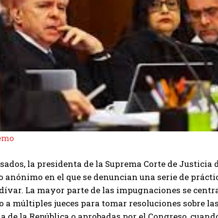
Semo
sados, la presidenta de la Suprema Corte de Justicia 
anónimo en el que se denuncian una serie de práctica
dívar. La mayor parte de las impugnaciones se centr
 a múltiples jueces para tomar resoluciones sobre las
a de la República o aprobadas por el Congreso, cuan