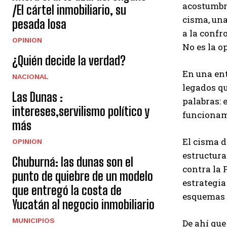
acostumbra
/El cártel inmobiliario, su
cisma, una
pesada losa
a la confr
OPINION
No es la 
¿Quién decide la verdad?
En una ent
NACIONAL
legados qu
Las Dunas :
palabras: 
intereses,servilismo político y
funcionami
más
El cisma d
OPINION
estructura
Chuburná: las dunas son el
contra la 
punto de quiebre de un modelo
estrategia
que entregó la costa de
esquemas 
Yucatán al negocio inmobiliario
MUNICIPIOS
De ahí que