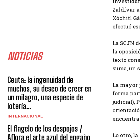
investidur
Zaldívar a
Xóchitl Gá
efectuó es
La SCJN de
la oposici
NOTICIAS
texto cons
suma, un s
Ceuta: la ingenuidad de
La mayor p
muchos, su deseo de creer en
forma part
un milagro, una especie de
judicial),
lotería…
orientació
INTERNACIONAL
encuentra 
El flagelo de los despojos /
Lo otro, l
Aflora el arte azul del engaño