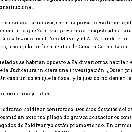
onstitucional.
de manera farragosa, con una prosa incontinente, e
sa denuncia que Zaldívar presionó a magistrados par
 González contra el Tren Maya y el AIFA, o indujeran l
os, o congelaran las cuentas de Genaro García Luna.
elados se habrían opuesto a Zaldívar; otros habrían e
ue la Judicatura iniciara una investigación. ¿Quién 
Un caso único en que la fiscal y la juez coinciden en 
o oxímoron jurídico.
rredrarse, Zaldívar contratacó. Dos días después del 
resentó un extenso pliego de graves acusaciones contr
ogados de Zaldívar ya están promoviendo. En primer lu