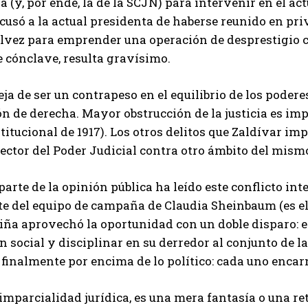
a (y, por ende, la de la SCJN) para intervenir en el ac
cusó a la actual presidenta de haberse reunido en pr
lvez para emprender una operación de desprestigio c
e cónclave, resulta gravísimo.
ja de ser un contrapeso en el equilibrio de los poder
ón de derecha. Mayor obstrucción de la justicia es im
titucional de 1917). Los otros delitos que Zaldívar im
ector del Poder Judicial contra otro ámbito del mism
arte de la opinión pública ha leído este conflicto int
e del equipo de campaña de Claudia Sheinbaum (es e
 Piña aprovechó la oportunidad con un doble disparo: 
n social y disciplinar en su derredor al conjunto de l
finalmente por encima de lo político: cada uno encarn
a imparcialidad jurídica, es una mera fantasía o una re