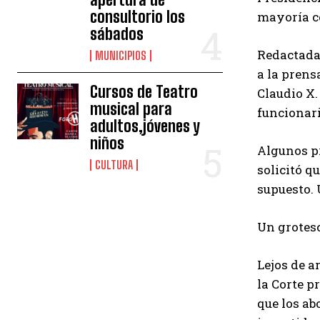
consultorio los
mayoría c
sábados
Redactada 
MUNICIPIOS
a la pren
Cursos de Teatro
Claudio X.
musical para
funcionari
adultos,jóvenes y
niños
Algunos pr
CULTURA
solicitó q
supuesto. 
Un grotesc
Lejos de a
la Corte p
que los ab