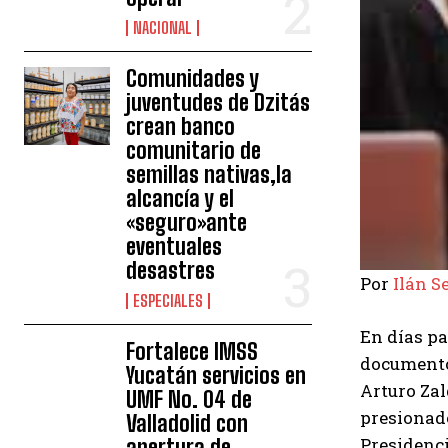
NACIONAL
Comunidades y
juventudes de Dzitás
crean banco
comunitario de
semillas nativas,la
alcancía y el
«seguro»ante
eventuales
desastres
Por
Ilán 
ESPECIALES
En días pa
Fortalece IMSS
documento 
Yucatán servicios en
Arturo Zal
UMF No. 04 de
presionado
Valladolid con
Presidenci
apertura de