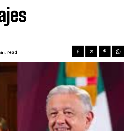
ajes
read
in.