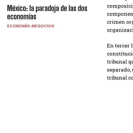
composició
México: la paradoja de las dos
componen e
economías
crimen org
ECONOMÍA-NEGOCIOS
organizac
En tercer 
constituci
tribunal q
separado, 
tribunal c