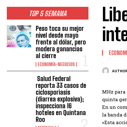
Lib
TOP 5 SEMANA
int
Peso toca su mejor
nivel desde mayo
frente al dólar, pero
modera ganancias
ECONOM
al cierre
ECONOMÍA-NEGOCIOS
AUTHOR
Salud Federal
reporta 33 casos de
ciclosporiasis
MHz para q
(diarrea explosiva);
quinta gen
inspecciona 16
En un comu
hoteles en Quintana
la banda 
Roo
«Esta acci