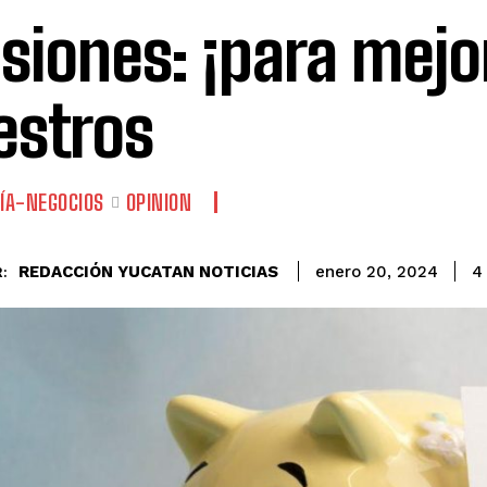
siones: ¡para mejor
stros
ÍA-NEGOCIOS
OPINION
REDACCIÓN YUCATAN NOTICIAS
4
enero 20, 2024
: