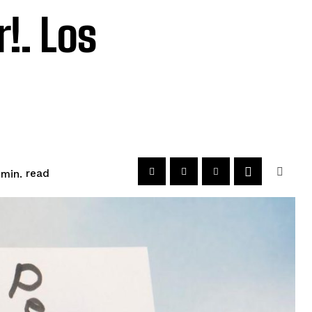
!. Los
read
min.