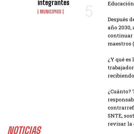
integrantes
Educación
MUNICIPIOS
Después de
año 2030, 
continuar 
maestros (
¿Y qué es 
trabajador
recibiendo
¿Cuánto? T
responsabi
contrarref
SNTE, sost
revisar la
NOTICIAS