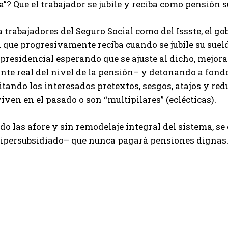
a”? Que el trabajador se jubile y reciba como pensión su
 trabajadores del Seguro Social como del Issste, el g
 que progresivamente reciba cuando se jubile su sueld
 presidencial esperando que se ajuste al dicho, mejor
te real del nivel de la pensión– y detonando a fondo
itando los interesados pretextos, sesgos, atajos y re
iven en el pasado o son “multipilares” (eclécticas).
o las afore y sin remodelaje integral del sistema, se
 hipersubsidiado– que nunca pagará pensiones dignas