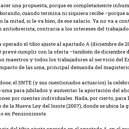
acer una propuesta, porque es completamente inhuman
aborando, cuando termina ni siquiera recibe –porque a
o la mitad, si le va bien, de ese salario. Ya no va a co
n antiobrerista, contraria a los intereses del trabajado
a operado el tibio ajuste al apartado A (diciembre de 
O prevé cumplir con la oferta –también de diciembre d
n maestros y todos los trabajadores al servicio del 
impacto de las uma, principal demanda del magisteri
ose, el SNTE (y sus cuestionados actuarios) la cele
uma para jubilados y aumentar la aportación del aho
nes por cuentas individuales. Nada, por cierto, para 
o de la Nueva Ley del Issste (2007), donde se ubica l
o en Pensionissste.
ncia del tibio ajuste operado en el apartado A, en el qu