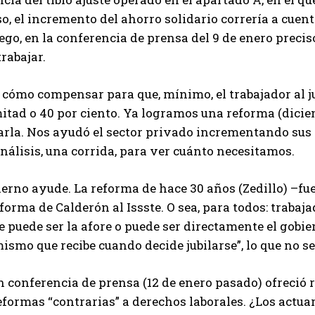
so, el incremento del ahorro solidario correría a cuent
ego, en la conferencia de prensa del 9 de enero preci
rabajar.
ómo compensar para que, mínimo, el trabajador al jubi
mitad o 40 por ciento. Ya logramos una reforma (dici
rla. Nos ayudó el sector privado incrementando sus c
nálisis, una corrida, para ver cuánto necesitamos.
ierno ayude. La reforma de hace 30 años (Zedillo) –fu
reforma de Calderón al Issste. O sea, para todos: trabaj
 puede ser la afore o puede ser directamente el gobie
mismo que recibe cuando decide jubilarse”, lo que no se
 conferencia de prensa (12 de enero pasado) ofreció r
eformas “contrarias” a derechos laborales. ¿Los actuar