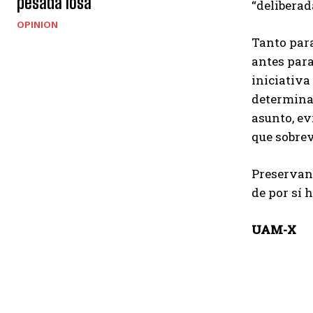
pesada losa
“deliberad
OPINION
Tanto para
antes para
iniciativa
determinan
asunto, ev
que sobrev
Preservand
de por sí
UAM-X