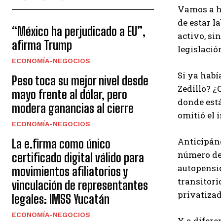
Vamos a h
de estar l
“México ha perjudicado a EU”,
activo, sin
afirma Trump
legislació
ECONOMÍA-NEGOCIOS
Si ya habí
Peso toca su mejor nivel desde
Zedillo? ¿
mayo frente al dólar, pero
donde está
modera ganancias al cierre
omitió el 
ECONOMÍA-NEGOCIOS
Anticipánd
La e.firma como único
número de 
certificado digital válido para
autopensio
movimientos afiliatorios y
transitori
vinculación de representantes
privatizad
legales: IMSS Yucatán
ECONOMÍA-NEGOCIOS
Y, a difere