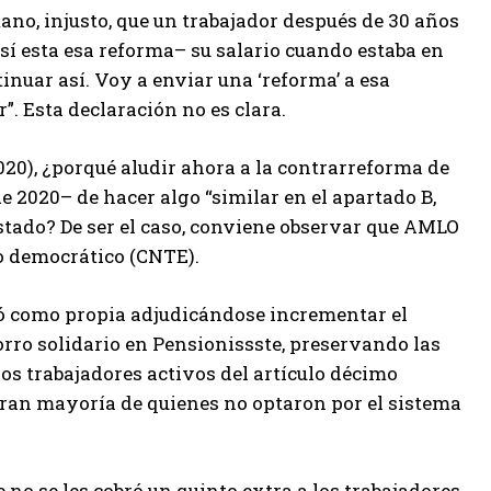
o, injusto, que un trabajador después de 30 años
sí esta esa reforma– su salario cuando estaba en
ntinuar así. Voy a enviar una ‘reforma’ a esa
r”. Esta declaración no es clara.
2020), ¿porqué aludir ahora a la contrarreforma de
e 2020– de hacer algo “similar en el apartado B,
Estado? De ser el caso, conviene observar que AMLO
o democrático (CNTE).
bró como propia adjudicándose incrementar el
rro solidario en Pensionissste, preservando las
los trabajadores activos del artículo décimo
a gran mayoría de quienes no optaron por el sistema
e no se les cobró un quinto extra a los trabajadores,