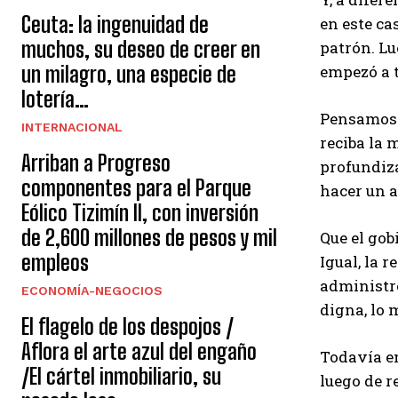
Ceuta: la ingenuidad de
en este ca
muchos, su deseo de creer en
patrón. Lu
un milagro, una especie de
empezó a t
lotería…
Pensamos c
INTERNACIONAL
reciba la 
Arriban a Progreso
profundiza
componentes para el Parque
hacer un a
Eólico Tizimín II, con inversión
de 2,600 millones de pesos y mil
Que el gob
empleos
Igual, la 
administre
ECONOMÍA-NEGOCIOS
digna, lo 
El flagelo de los despojos /
Aflora el arte azul del engaño
Todavía en
/El cártel inmobiliario, su
luego de r